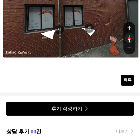
팔달
동
서
, KnWorks
목록
후기 작성하기
상담 후기
00
건
더보기