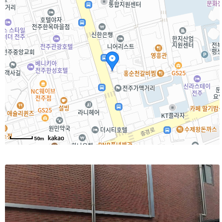
50m
달로