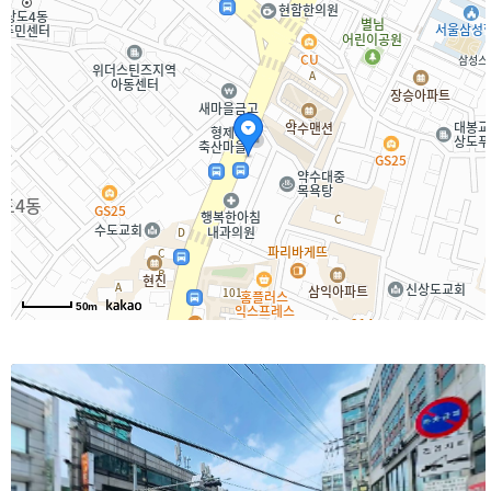
50m
양녕