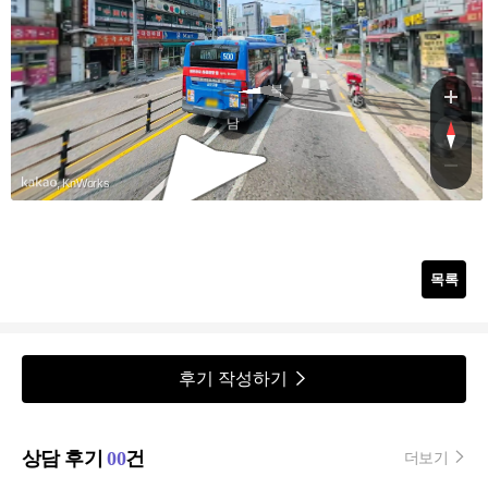
양녕
북
남
, KnWorks
목록
후기 작성하기
상담 후기
00
건
더보기