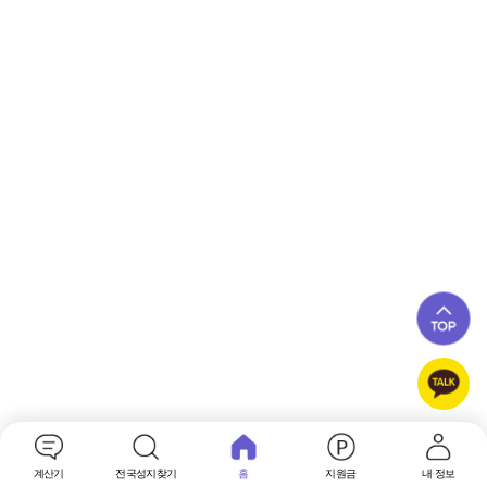
계산기
전국성지찾기
홈
지원금
내 정보