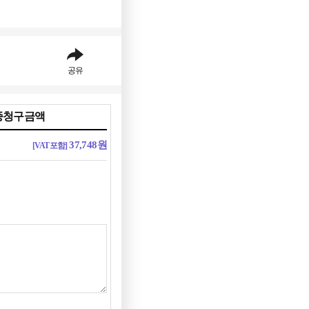
공유
종청구금액
37,748
원
[VAT포함]