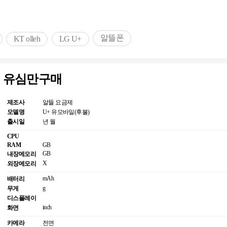
알뜰폰
KT olleh
LG U+
일 유심만구매
제조사
알뜰 요금제
모델명
U+ 유모바일(후불)
출시일
년 월
CPU
RAM
GB
GB
내장메모리
X
외장메모리
mAh
배터리
g
무게
디스플레이
inch
화면
카메라
전면