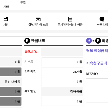
후면
기타
저장
할부/위약금 조회
공시/선택 예상위약금
빠른 상담
B
요금내역
A
+
B
최
당월 예상금액
요금제
4
기본료
원
원
지속청구금액
선택약정
원
24개월
MEMO
원
복지할인
원
장애등급
원
원