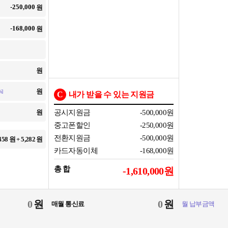
원
원
원
원
]
C
내가 받을 수 있는 지원금
원
공시지원금
-500,000
원
중고폰할인
-250,000
원
전환지원금
-500,000
원
458
원 +
5,282
원
카드자동이체
-168,000
원
총 합
-1,610,000
원
원
원
매월 통신료
월 납부금액