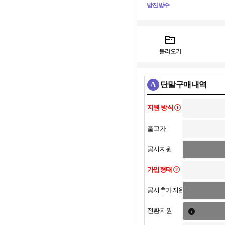
방진방수
불러오기
A
단말구매내역
지원 방식
1
출고가
공시지원
가입형태
2
공시추가지원
전환지원