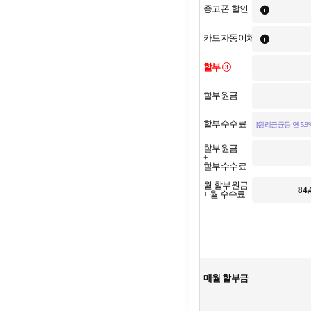
중고폰 할인
카드자동이체
할부
3
할부원금
할부수수료
[원리금균등 연 5.9%
할부원금
+
할부수수료
월 할부원금
84,
+ 월 수수료
매월 할부금