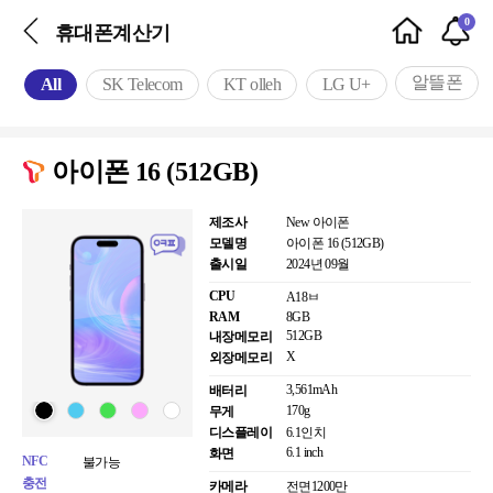
0
휴대폰계산기
알뜰폰
All
SK Telecom
KT olleh
LG U+
아이폰 16 (512GB)
제조사
New 아이폰
모델명
아이폰 16 (512GB)
출시일
2024년 09월
CPU
A18ㅂ
RAM
8GB
512GB
내장메모리
X
외장메모리
3,561mAh
배터리
170g
무게
디스플레이
6.1인치
6.1 inch
화면
NFC
불가능
충전
카메라
전면
1200만