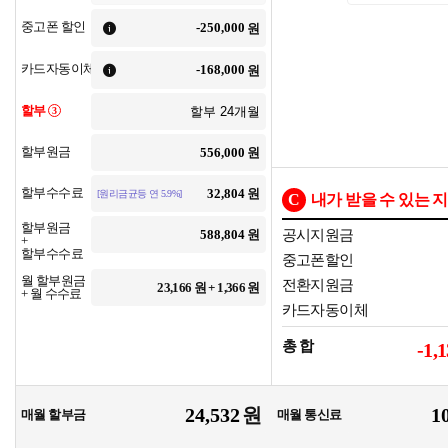
중고폰 할인
원
카드자동이체
원
할부
3
할부원금
원
할부수수료
원
[원리금균등 연 5.9%]
C
내가 받을 수 있는 
할부원금
원
공시지원금
+
할부수수료
중고폰할인
월 할부원금
전환지원금
23,166
원 +
1,366
원
+ 월 수수료
카드자동이체
총 합
-1,
원
매월 할부금
매월 통신료