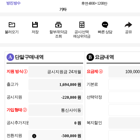
방진방수
후면
4800+1200만
기타
불러오기
저장
할부/위약금
공시/선택
빠른 상담
공유
조회
예상위약금
A
단말구매내역
B
요금내역
지원 방식
요금제
1
4
출고가
기본료
원
공시지원
선택약정
원
가입형태
2
공시추가지원
복지할인
원
전환지원
원