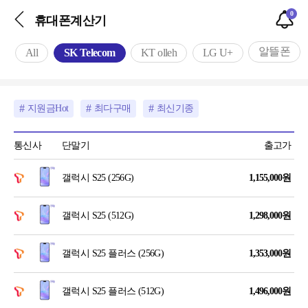
0
휴대폰계산기
알뜰폰
All
SK Telecom
KT olleh
LG U+
지원금Hot
최다구매
최신기종
통신사
단말기
출고가
갤럭시 S25 (256G)
1,155,000
원
갤럭시 S25 (512G)
1,298,000
원
갤럭시 S25 플러스 (256G)
1,353,000
원
갤럭시 S25 플러스 (512G)
1,496,000
원