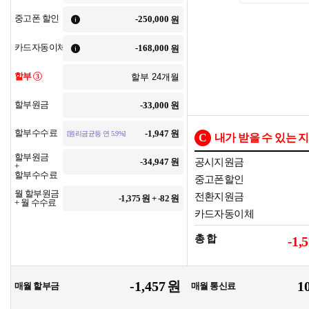
중고폰 할인
원
카드자동이체
원
할부
3
할부원금
원
할부수수료
원
[원리금균등 연 5.9%]
C
내가 받을 수 있는 
할부원금
원
공시지원금
+
할부수수료
중고폰할인
월 할부원금
전환지원금
-1,375
원 +
-82
원
+ 월 수수료
카드자동이체
총 합
-1,
원
매월 할부금
매월 통신료