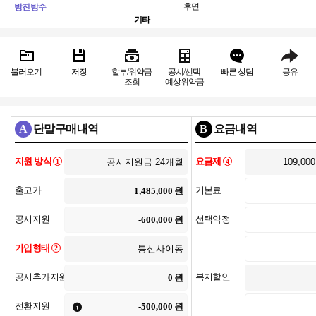
후면
방진방수
기타
불러오기
저장
할부/위약금
공시/선택
빠른 상담
공유
조회
예상위약금
A
단말구매내역
B
요금내역
지원 방식
요금제
1
4
출고가
기본료
원
공시지원
선택약정
원
가입형태
2
공시추가지원
복지할인
원
전환지원
원