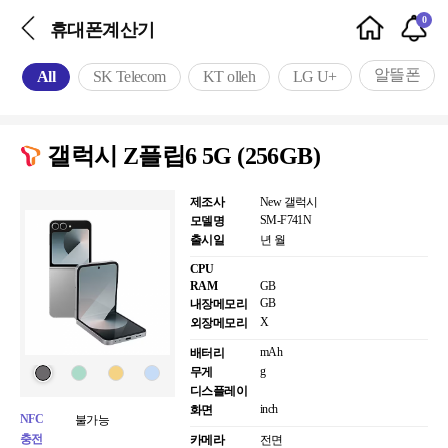
0
휴대폰계산기
알뜰폰
All
SK Telecom
KT olleh
LG U+
갤럭시 Z플립6 5G (256GB)
제조사
New 갤럭시
SM-F741N
모델명
출시일
년 월
CPU
RAM
GB
GB
내장메모리
X
외장메모리
mAh
배터리
g
무게
디스플레이
inch
화면
NFC
불가능
충전
카메라
전면