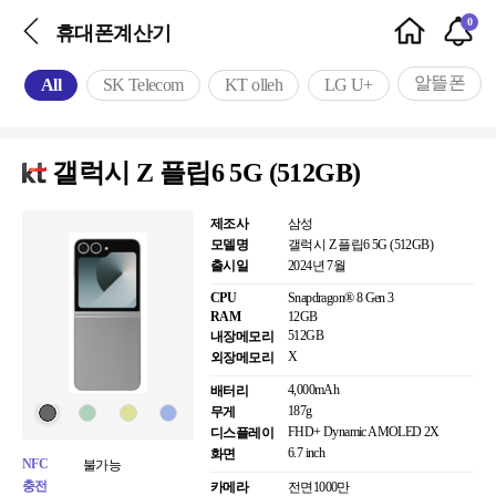
0
휴대폰계산기
알뜰폰
All
SK Telecom
KT olleh
LG U+
갤럭시 Z 플립6 5G (512GB)
제조사
삼성
모델명
갤럭시 Z 플립6 5G (512GB)
출시일
2024년 7월
CPU
Snapdragon® 8 Gen 3
RAM
12GB
512GB
내장메모리
X
외장메모리
4,000mAh
배터리
187g
무게
FHD+ Dynamic AMOLED 2X
디스플레이
6.7 inch
화면
NFC
불가능
충전
카메라
전면
1000만