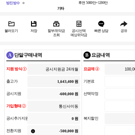
o
후면
5000만+1200만
방진방수
기타
불러오기
저장
할부/위약금
공시/선택
빠른 상담
공유
조회
예상위약금
A
단말구매내역
B
요금내역
지원 방식
요금제
1
4
출고가
기본료
원
공시지원
선택약정
원
가입형태
2
공시추가지원
복지할인
원
전환지원
원