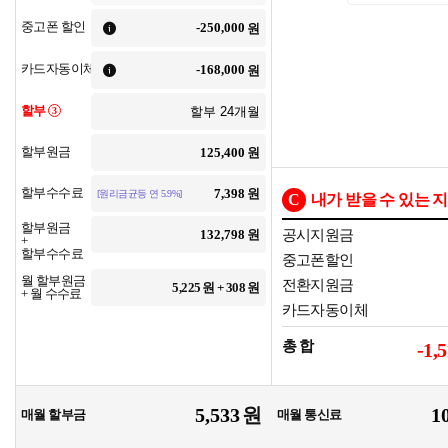
중고폰 할인
원
카드자동이체
원
할부
3
할부원금
원
할부수수료
원
[원리금균등 연 5.9%]
C
내가 받을 수 있는 
할부원금
원
공시지원금
+
할부수수료
중고폰할인
월 할부원금
전환지원금
5,225
원 +
308
원
+ 월 수수료
카드자동이체
총 합
-1,
원
매월 할부금
매월 통신료