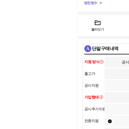
o
방진방수
불러오기
A
단말구매내역
지원 방식
1
출고가
공시지원
가입형태
2
공시추가지원
전환지원