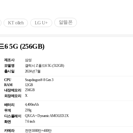
알뜰폰
KT olleh
LG U+
 5G (256GB)
제조사
삼성
모델명
갤럭시 Z 폴드6 5G (512GB)
출시일
2024년 7월
CPU
Snapdragon® 8 Gen 3
RAM
12GB
256GB
내장메모리
X
외장메모리
4,400mAh
배터리
239g
무게
QXGA+ Dynamic AMOLED 2X
디스플레이
7.6 inch
화면
카메라
전면
1000만+400만