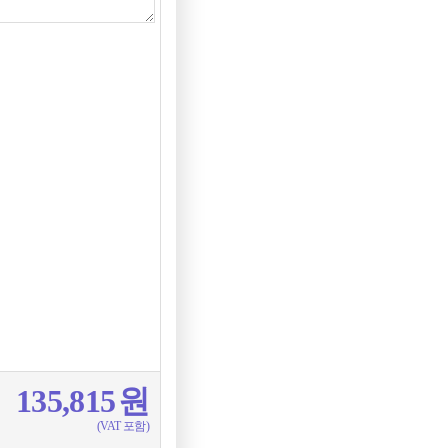
135,815
원
(VAT 포함)