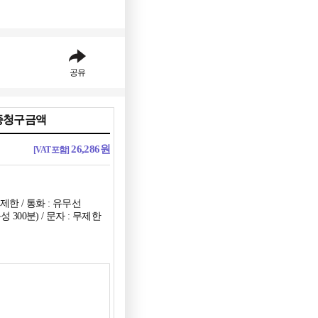
공유
종청구금액
26,286
원
[VAT포함]
제한 / 통화 : 유무선
 300분) / 문자 : 무제한