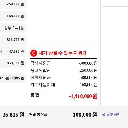
원
원
원
원
]
C
내가 받을 수 있는 지원금
원
공시지원금
-500,000
원
중고폰할인
-250,000
원
전환지원금
-500,000
원
820
원 +
1,995
원
카드자동이체
-168,000
원
총 합
-1,418,000
원
원
원
매월 통신료
월 납부금액