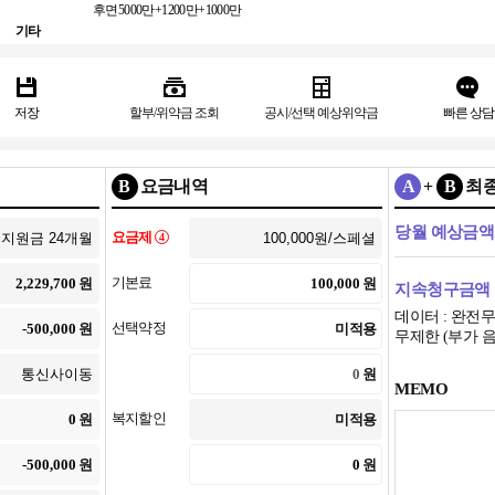
후면
5000만+1200만+1000만
기타
저장
할부/위약금 조회
공시/선택 예상위약금
빠른 상담
B
요금내역
A
+
B
최
당월 예상금액
요금제
4
기본료
원
원
지속청구금액
데이터 : 완전무
선택약정
원
미적용
무제한 (부가 음성
원
MEMO
복지할인
원
미적용
원
원