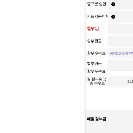
중고폰 할인
카드자동이체
할부
3
할부원금
할부수수료
[원리금균등 연 5.9%
할부원금
+
할부수수료
월 할부원금
33,
+ 월 수수료
매월 할부금