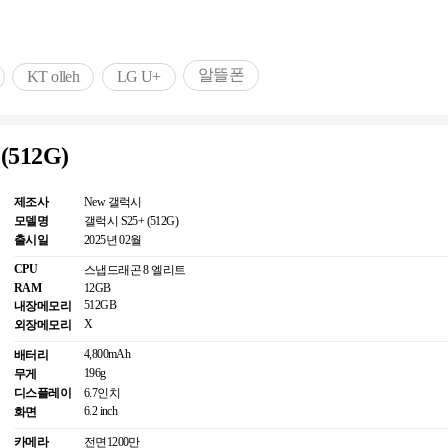
알뜰폰
KT olleh
LG U+
(512G)
제조사
New 갤럭시
모델명
갤럭시 S25+ (512G)
출시일
2025년 02월
CPU
스냅드래곤 8 엘리트
RAM
12GB
512GB
내장메모리
X
외장메모리
4,800mAh
배터리
196g
무게
디스플레이
6.7인치
6.2 inch
화면
카메라
전면
1200만