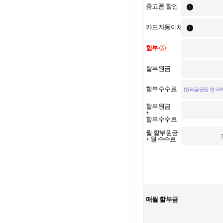
중고폰 할인
카드자동이체
할부
3
할부원금
할부수수료
[원리금균등 연 5.9%
할부원금
+
할부수수료
월 할부원금
+ 월 수수료
매월 할부금