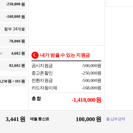
원
원
원
원
]
C
내가 받을 수 있는 지원금
원
공시지원금
-500,000
원
중고폰할인
-250,000
원
전환지원금
-500,000
원
3,250
원 +
191
원
카드자동이체
-168,000
원
총 합
-1,418,000
원
원
원
매월 통신료
월 납부금액