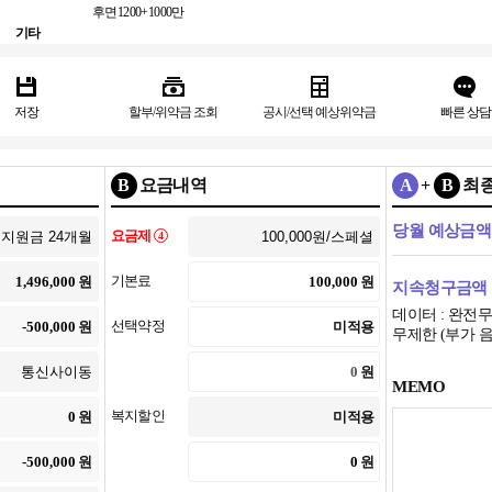
후면
1200+1000만
기타
저장
할부/위약금 조회
공시/선택 예상위약금
빠른 상담
B
요금내역
A
+
B
최
당월 예상금액
요금제
4
기본료
원
원
지속청구금액
데이터 : 완전무
선택약정
원
미적용
무제한 (부가 음성
원
MEMO
복지할인
원
미적용
원
원