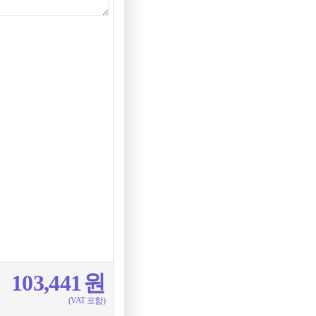
103,441
원
(VAT 포함)