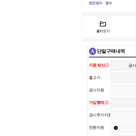
방진방수
방수
불러오기
A
단말구매내역
지원 방식
1
출고가
공시지원
가입형태
2
공시추가지원
전환지원