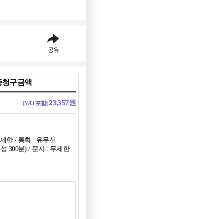
공유
종청구금액
23,357
원
[VAT포함]
제한 / 통화 : 유무선
 300분) / 문자 : 무제한