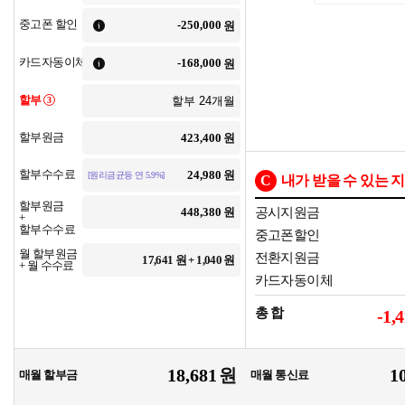
중고폰 할인
원
카드자동이체
원
할부
3
할부원금
원
할부수수료
원
[원리금균등 연 5.9%]
C
내가 받을 수 있는 
할부원금
원
공시지원금
+
할부수수료
중고폰할인
월 할부원금
전환지원금
17,641
원 +
1,040
원
+ 월 수수료
카드자동이체
총 합
-1,
원
매월 할부금
매월 통신료