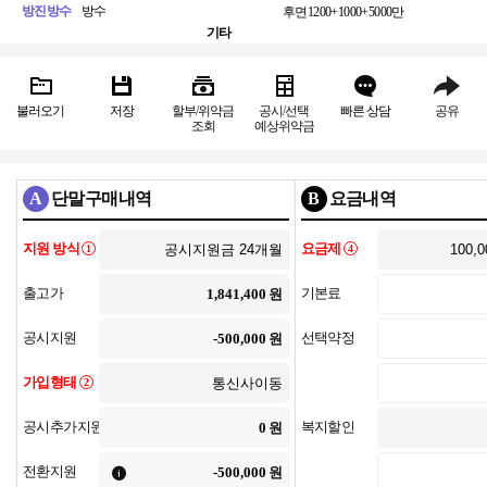
방진방수
방수
후면
1200+1000+5000만
기타
불러오기
저장
할부/위약금
공시/선택
빠른 상담
공유
조회
예상위약금
A
단말구매내역
B
요금내역
지원 방식
요금제
1
4
출고가
기본료
원
공시지원
선택약정
원
가입형태
2
공시추가지원
복지할인
원
전환지원
원