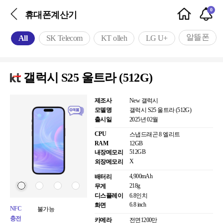
0
휴대폰계산기
알뜰폰
All
SK Telecom
KT olleh
LG U+
갤럭시 S25 울트라 (512G)
제조사
New 갤럭시
모델명
갤럭시 S25 울트라 (512G)
출시일
2025년 02월
CPU
스냅드래곤 8 엘리트
RAM
12GB
512GB
내장메모리
X
외장메모리
4,900mAh
배터리
218g
무게
디스플레이
6.8인치
6.8 inch
화면
NFC
불가능
충전
카메라
전면
1200만