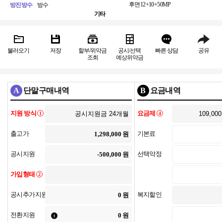
후면
12+10+50MP
방진방수
방수
기타
불러오기
저장
할부/위약금
공시/선택
빠른 상담
공유
조회
예상위약금
A
단말구매내역
B
요금내역
지원 방식
요금제
1
4
출고가
기본료
원
공시지원
선택약정
원
가입형태
2
공시추가지원
복지할인
원
전환지원
원