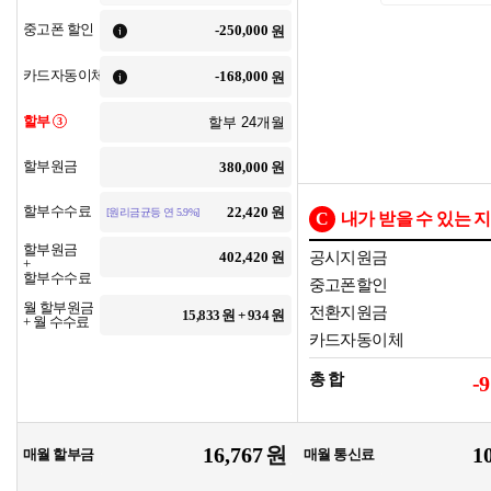
중고폰 할인
원
카드자동이체
원
할부
3
할부원금
원
할부수수료
원
[원리금균등 연 5.9%]
C
내가 받을 수 있는 
할부원금
원
공시지원금
+
할부수수료
중고폰할인
월 할부원금
전환지원금
15,833
원 +
934
원
+ 월 수수료
카드자동이체
총 합
-9
원
매월 할부금
매월 통신료