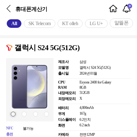
0
휴대폰계산기
알뜰폰
All
SK Telecom
KT olleh
LG U+
갤럭시 S24 5G(512G)
제조사
삼성
모델명
갤럭시 S24 5G(512G)
출시일
2024년 01월
CPU
Exyons 2400 for Galaxy
RAM
8GB
512GB
내장메모리
X
외장메모리
4,000mAh
배터리
167g
무게
디스플레이
6.2인치
6.2 inch
화면
NFC
불가능
충전
카메라
전면
12MP