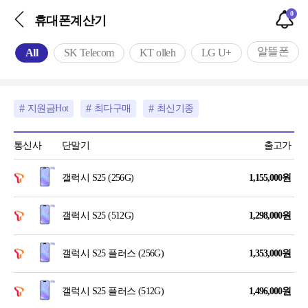
0
휴대폰계산기
알뜰폰
All
SK Telecom
KT olleh
LG U+
지원금Hot
최다구매
최신기종
통신사
단말기
출고가
갤럭시 S25 (256G)
1,155,000
원
갤럭시 S25 (512G)
1,298,000
원
갤럭시 S25 플러스 (256G)
1,353,000
원
갤럭시 S25 플러스 (512G)
1,496,000
원